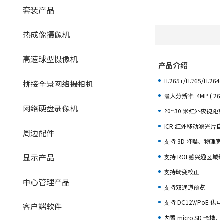
套装产品
热成像摄像机
高速球型摄像机
产品介绍
H.265+/H.265/H.26
拼接全景网络摄相机
最⼤分辨率: 4MP ( 268
网络硬盘录像机
20~30 ⽶红外夜视距
ICR 红外移动滤光
周边配件
⽀持 3D 降噪、物
显示产品
⽀持 ROI 感兴趣区
⽀持畸变校正
中心管理产品
⽀持双通道预览
⽀持 DC12V/PoE 供
客户端软件
内置 micro SD 卡