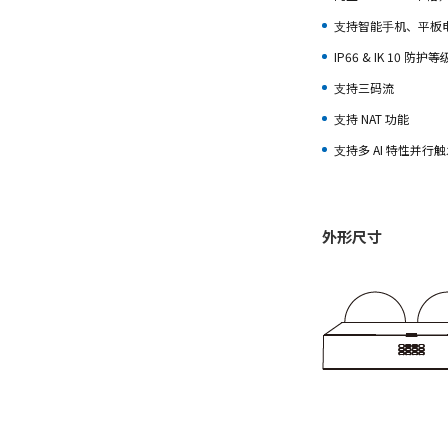
⽀持智能⼿机、平板
IP66 & IK 10 防护等
⽀持三码流
⽀持 NAT 功能
⽀持多 AI 特性并⾏
外形尺寸