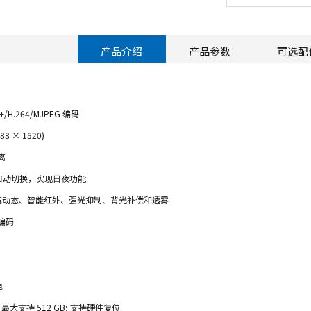
产品介绍
产品参数
可选配
4+/H.264/MJPEG 编码
8 × 1520)
离
⽚⾃动切换，实现⽇夜功能
理宽动态、智能红外、强光抑制、背光补偿和透雾
域编码
电
槽，最⼤⽀持 512 GB; ⽀持硬件复位